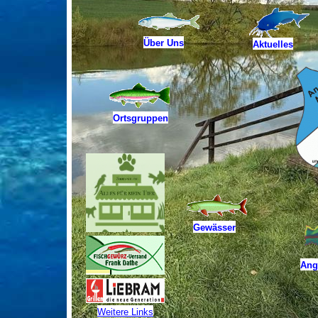
Über Uns
Aktuelles
Ortsgruppen
Gewässer
Angl
Weitere Links