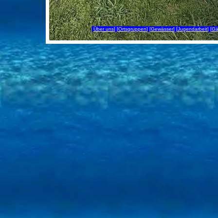
[
Über uns
] [
Ortsgruppen
] [
Gewässer
] [
Jugendarbeit
] [
Gä