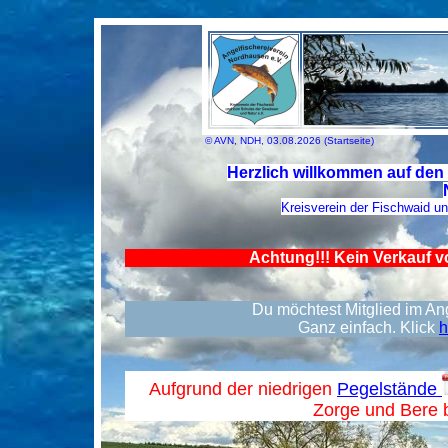
© AVN, NDH, 03.08.2026 (Startseite)
Herzlich willkommen auf den 
Kreisverein der Fischwaid u
Achtung!!! Kein Verkauf v
Du möchtest Mitglied im A
Ganz einfach. Klick
h
Aufgrund der niedrigen
Pegelstände
Zorge und Bere b