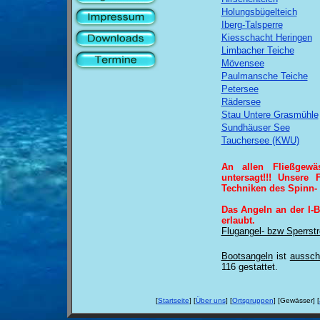
Holungsbügelteich
Iberg-Talsperre
Kiesschacht Heringen
Limbacher Teiche
Mövensee
Paulmansche Teiche
Petersee
Rädersee
Stau Untere Grasmühle
Sundhäuser See
Tauchersee (KWU)
An allen Fließgewä
untersagt!!! Unsere 
Techniken des Spinn- 
Das Angeln an der I-B
erlaubt.
Flugangel- bzw Sperrst
Bootsangeln
ist
ausschl
116 gestattet.
[
Startseite
] [
Über uns
] [
Ortsgruppen
] [Gewässer] [