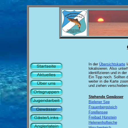
In der
Übersichtskarte
l
lokalisieren. Also un
identifizieren und in de
Ein Tipp noch. Sollten 
weiter in die Karte zoo
und ziehen verschieben
Stehende Gewässer
Bielener See
Frauenbergsteich
Forellensee
Freibad Hünstein
Helenenhofteiche
Hirschenteich