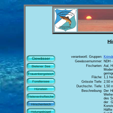
Hi
verantwortl. Gruppen:
Krimd
Gewässernummer:
NDH -
Fischarten:
Aal, H
Moderl
gerin
Fläche:
1,1 ha
Grösste Tiefe:
2,50 
Durchschn. Tiefe:
1,50 
Beschreibung:
Der Hi
Weiher
des Sü
der G
Konste
Hälfte