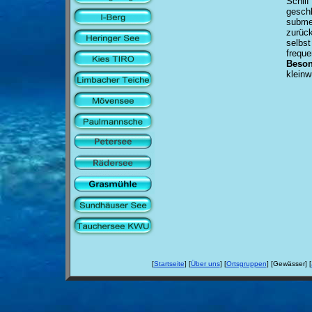
Schil
gesch
subme
zurüc
selbs
frequen
Beson
kleinw
[
Startseite
] [
Über uns
] [
Ortsgruppen
] [Gewässer] [