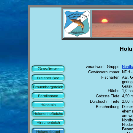
Holu
verantwortl. Gruppe:
Nordh
Gewässernummer:
NDH -
Fischarten:
Aal, G
gering
Grask
Fläche:
1,0 ha
Grösste Tiefe:
4,50 
Durchschn. Tiefe:
2,80 
Beschreibung:
Diese
ehemal
am we
Nordh
Nieder
Beson