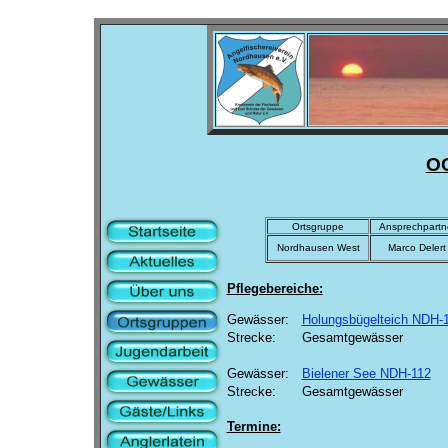
O
Ortsgruppe
Ansprechpartn
Nordhausen West
Marco Delert
Pflegebereiche:
Gewässer:
Holungsbügelteich NDH-
Strecke:
Gesamtgewässer
Gewässer:
Bielener See NDH-112
Strecke:
Gesamtgewässer
Termine: