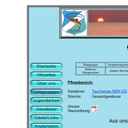
Ortsgruppe
Ansprechpartn
Bielener
Jürgen Much
Kiesgewäser
Pflegebereich:
Gewässer:
Tauchersee NDH-101
Strecke:
Gesamtgewässer
Unsere
Hausordnung:
Aus uns