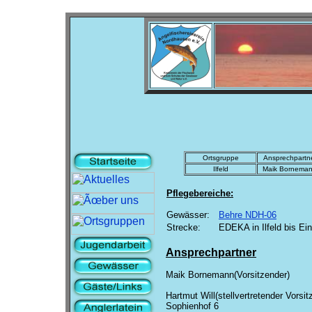
Ortsgruppe
Ansprechpartn
Ilfeld
Maik Bornema
Pflegebereiche:
Gewässer:
Behre NDH-06
Strecke:
EDEKA in Ilfeld bis Ei
Ansprechpartner
Maik Bornemann(Vorsitzender)
Hartmut Will(stellvertretender Vorsit
Sophienhof 6