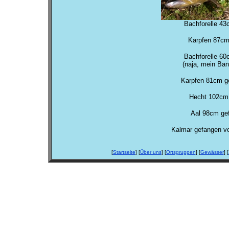
Bachforelle 43
Karpfen 87cm
Bachforelle 60
(naja, mein Ban
Karpfen 81cm g
Hecht 102cm 
Aal 98cm ge
Kalmar gefangen v
[
Startseite
] [
Über uns
] [
Ortsgruppen
] [
Gewässer
] [