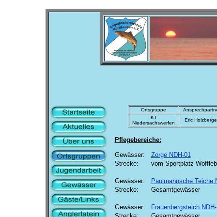
Ortsgruppe
Ansprechpartn
KT
Eric Holzberge
Niedersachswerfen
Pflegebereiche:
Gewässer:
Zorge NDH-01
Strecke:
vom Sportplatz Woffleb
Gewässer:
Paulmannsche Teiche 
Strecke:
Gesamtgewässer
Gewässer:
Frauenbergsteich NDH-
Strecke:
Gesamtgewässer